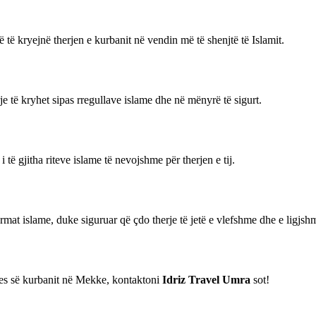
 të kryejnë therjen e kurbanit në vendin më të shenjtë të Islamit.
je të kryhet sipas rregullave islame dhe në mënyrë të sigurt.
i të gjitha riteve islame të nevojshme për therjen e tij.
at islame, duke siguruar që çdo therje të jetë e vlefshme dhe e ligjsh
jes së kurbanit në Mekke, kontaktoni
Idriz Travel Umra
sot!