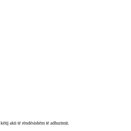
këtij akti të rëndësishëm të adhurimit.