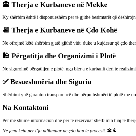
🕋 Therja e Kurbaneve në Mekke
Ky shërbim është i disponueshëm për të gjithë besimtarët që dëshirojnë
📆 Therja e Kurbaneve në Çdo Kohë
Ne ofrojmë këtë shërbim gjatë gjithë vitit, duke u kujdesur që çdo ther
🕌 Përgatitja dhe Organizimi i Plotë
Ne sigurojmë përgatitjen e plotë, nga blerja e kurbanit deri te realizimi 
✅ Besueshmëria dhe Siguria
Shërbimi ynë garanton transparencë dhe përputhshmëri të plotë me norm
Na Kontaktoni
Për më shumë informacion dhe për të rezervuar shërbimin tuaj të ther
Ne jemi këtu për t’ju ndihmuar në çdo hap të procesit.
🕋🐏